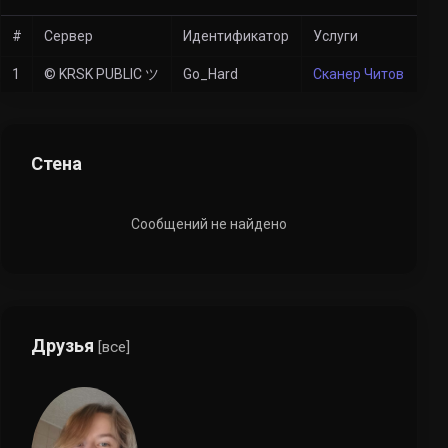
#
Сервер
Идентификатор
Услуги
1
© KRSK PUBLIC ツ
Go_Hard
Сканер Читов
Стена
Сообщений не найдено
Друзья
[все]