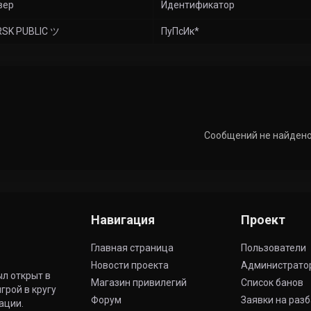
вер
Идентификатор
RSK PUBLIC ツ
ПуПсИк*
Сообщений не найден
Навигация
Проект
Главная страница
Пользователи
Новости проекта
Администрато
ыл открыт в
Магазин привилегий
Список банов
грой в кругу
Форум
Заявки на раз
ации.