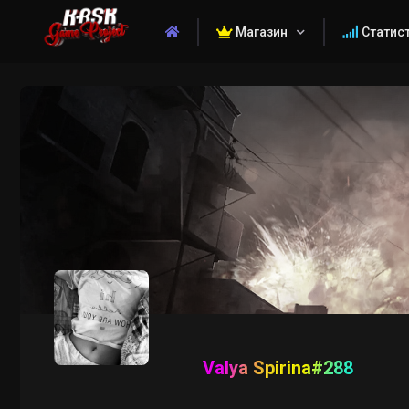
Магазин
Статис
Valya Spirina#288