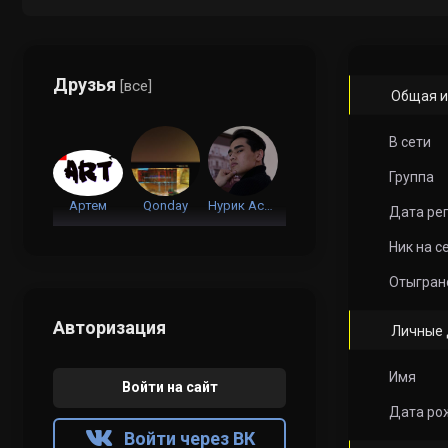
Друзья
[все]
Общая 
В сети
Группа
Артем
Qonday
Нурик Асанов
Дата ре
Ник на с
Отыгран
Авторизация
Личные 
Имя
Войти на сайт
Дата ро
Войти через ВК