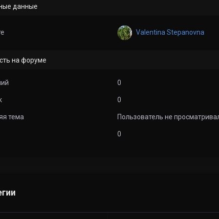
ные данные
Valentina Stepanovna
те
сть на форуме
ний
0
к
0
яя тема
Пользователь не просматрива
0
егии