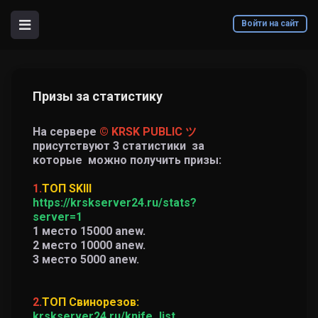
Войти на сайт
Призы за статистику
На сервере
© KRSK PUBLIC ツ
присутствуют 3 статистики за
которые можно получить призы:
1.
ТОП SKIll
https://krskserver24.ru/stats?
server=1
1 место 15000 anew.
2 место 10000 anew.
3 место 5000 anew.
2.
ТОП Свинорезов:
krskserver24.ru/knife_list